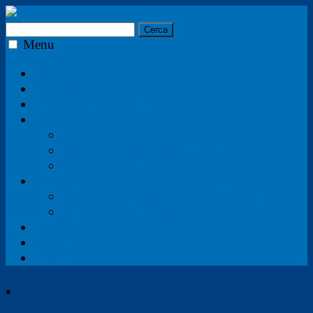
Ricerca
per:
Menu
Home
Il progetto
Lo Sportello Energia
Servizi per i cittadini
Simulatore SIRES
Iter per la riqualificazione energetica
Scopri come finanziare i lavori
Servizi per le imprese
Iter per la riqualificazione energetica
Scopri come finanziare i lavori
Approfondimenti
News
Contatti
●