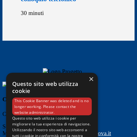
30 minuti
×
Questo sito web utilizza
cookie
Contatti
This Cookie Banner was deleted and is no
longer working. Please contact the
website administrator.
Comune di Padova
Questo sito web utilizza i cookie per
migliorare la tua esperienza di navigazione.
Settore Ambiente e Territorio
Utilizzando il nostro sito web acconsenti a
Mail:
risparmio.energetico@comune.padova.it
tutti i cookie in conformità con la nostra